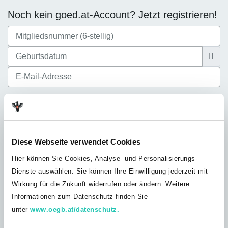
Noch kein goed.at-Account? Jetzt registrieren!
Ich akzeptiere die
Datenschutzbestimmungen
Diese Webseite verwendet Cookies
Hier können Sie Cookies, Analyse- und Personalisierungs-
Dienste auswählen. Sie können Ihre Einwilligung jederzeit mit
Noch nicht bei der GÖD? Jetzt Mitglied
Wirkung für die Zukunft widerrufen oder ändern. Weitere
werden!
Informationen zum Datenschutz finden Sie
Du bist noch nicht GÖD-Mitglied? Werde jetzt Teil unserer
unter
www.oegb.at/datenschutz.
Solidargemeinschaft und profitiere von unserem umfangreichen
Leistungsangebot, exklusiven Vorteilen und Inhalten nur für GÖD-