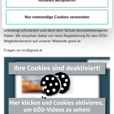
Auswahl akzeptieren
Die künftige Anmeldung im GÖD-Mitgliederbereich erfolgt über
h
die eingegebene E-Mail-Adresse sowie das
l
ausgewählte Passwort.
Nur notwendige Cookies verwenden
Die neue einmalige Registrierung ist für die künftige Anmeldung
unbedingt erforderlich und dient dem Schutz benutzerbezogener
Daten. Wir ersuchen daher um neue Registrierung für den GÖD-
Mitgliederbereich auf unserer Webseite goed.at.
Fragen an mv@goed.at