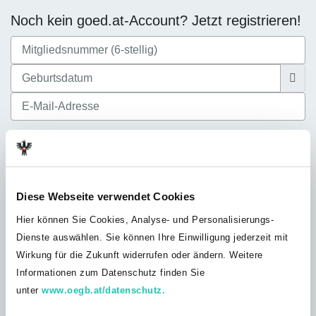
Noch kein goed.at-Account? Jetzt registrieren!
Ich akzeptiere die
Datenschutzbestimmungen
Diese Webseite verwendet Cookies
Hier können Sie Cookies, Analyse- und Personalisierungs-
Dienste auswählen. Sie können Ihre Einwilligung jederzeit mit
Noch nicht bei der GÖD? Jetzt Mitglied
Wirkung für die Zukunft widerrufen oder ändern. Weitere
werden!
Informationen zum Datenschutz finden Sie
Du bist noch nicht GÖD-Mitglied? Werde jetzt Teil unserer
unter
www.oegb.at/datenschutz.
Solidargemeinschaft und profitiere von unserem umfangreichen
Leistungsangebot, exklusiven Vorteilen und Inhalten nur für GÖD-