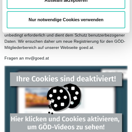
Auswahl akzeptieren
Die künftige Anmeldung im GÖD-Mitgliederbereich erfolgt über
h
die eingegebene E-Mail-Adresse sowie das
l
ausgewählte Passwort.
Nur notwendige Cookies verwenden
Die neue einmalige Registrierung ist für die künftige Anmeldung
unbedingt erforderlich und dient dem Schutz benutzerbezogener
Daten. Wir ersuchen daher um neue Registrierung für den GÖD-
Mitgliederbereich auf unserer Webseite goed.at.
Fragen an mv@goed.at