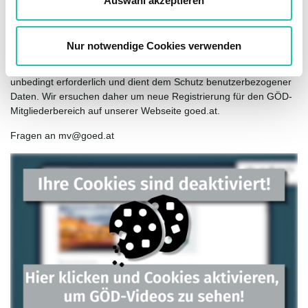
Auswahl akzeptieren
Die künftige Anmeldung im GÖD-Mitgliederbereich erfolgt über
h
die eingegebene E-Mail-Adresse sowie das
l
ausgewählte Passwort.
Nur notwendige Cookies verwenden
Die neue einmalige Registrierung ist für die künftige Anmeldung
unbedingt erforderlich und dient dem Schutz benutzerbezogener
Daten. Wir ersuchen daher um neue Registrierung für den GÖD-
Mitgliederbereich auf unserer Webseite goed.at.
Fragen an mv@goed.at