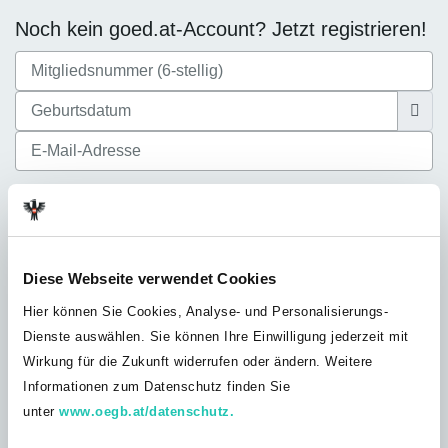
Noch kein goed.at-Account? Jetzt registrieren!
Ich akzeptiere die
Datenschutzbestimmungen
Diese Webseite verwendet Cookies
Hier können Sie Cookies, Analyse- und Personalisierungs-
Dienste auswählen. Sie können Ihre Einwilligung jederzeit mit
Noch nicht bei der GÖD? Jetzt Mitglied
Wirkung für die Zukunft widerrufen oder ändern. Weitere
werden!
Informationen zum Datenschutz finden Sie
Du bist noch nicht GÖD-Mitglied? Werde jetzt Teil unserer
unter
www.oegb.at/datenschutz.
Solidargemeinschaft und profitiere von unserem umfangreichen
Leistungsangebot, exklusiven Vorteilen und Inhalten nur für GÖD-