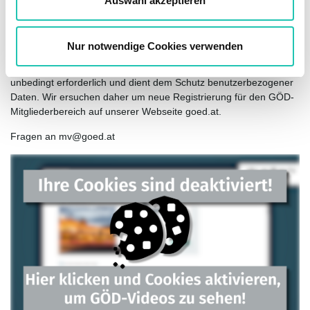
Auswahl akzeptieren
Die künftige Anmeldung im GÖD-Mitgliederbereich erfolgt über
h
die eingegebene E-Mail-Adresse sowie das
l
ausgewählte Passwort.
Nur notwendige Cookies verwenden
Die neue einmalige Registrierung ist für die künftige Anmeldung
unbedingt erforderlich und dient dem Schutz benutzerbezogener
Daten. Wir ersuchen daher um neue Registrierung für den GÖD-
Mitgliederbereich auf unserer Webseite goed.at.
Fragen an mv@goed.at