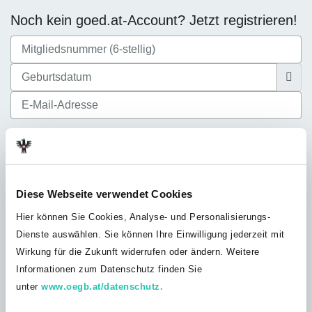
Noch kein goed.at-Account? Jetzt registrieren!
Ich akzeptiere die
Datenschutzbestimmungen
Diese Webseite verwendet Cookies
Hier können Sie Cookies, Analyse- und Personalisierungs-
Dienste auswählen. Sie können Ihre Einwilligung jederzeit mit
Noch nicht bei der GÖD? Jetzt Mitglied
Wirkung für die Zukunft widerrufen oder ändern. Weitere
werden!
Informationen zum Datenschutz finden Sie
Du bist noch nicht GÖD-Mitglied? Werde jetzt Teil unserer
unter
www.oegb.at/datenschutz.
Solidargemeinschaft und profitiere von unserem umfangreichen
Leistungsangebot, exklusiven Vorteilen und Inhalten nur für GÖD-