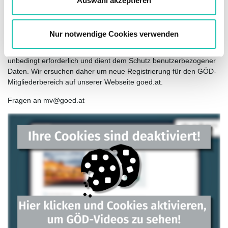
Auswahl akzeptieren
Die künftige Anmeldung im GÖD-Mitgliederbereich erfolgt über
h
die eingegebene E-Mail-Adresse sowie das
l
ausgewählte Passwort.
Nur notwendige Cookies verwenden
Die neue einmalige Registrierung ist für die künftige Anmeldung
unbedingt erforderlich und dient dem Schutz benutzerbezogener
Daten. Wir ersuchen daher um neue Registrierung für den GÖD-
Mitgliederbereich auf unserer Webseite goed.at.
Fragen an mv@goed.at