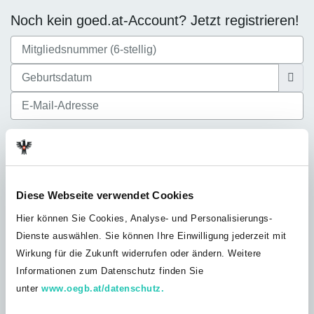
Noch kein goed.at-Account? Jetzt registrieren!
Ich akzeptiere die
Datenschutzbestimmungen
Diese Webseite verwendet Cookies
Hier können Sie Cookies, Analyse- und Personalisierungs-
Dienste auswählen. Sie können Ihre Einwilligung jederzeit mit
Noch nicht bei der GÖD? Jetzt Mitglied
Wirkung für die Zukunft widerrufen oder ändern. Weitere
werden!
Informationen zum Datenschutz finden Sie
Du bist noch nicht GÖD-Mitglied? Werde jetzt Teil unserer
unter
www.oegb.at/datenschutz.
Solidargemeinschaft und profitiere von unserem umfangreichen
Leistungsangebot, exklusiven Vorteilen und Inhalten nur für GÖD-