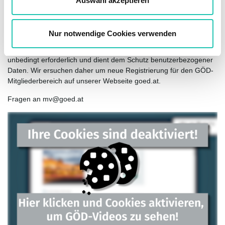
Auswahl akzeptieren
Die künftige Anmeldung im GÖD-Mitgliederbereich erfolgt über
h
die eingegebene E-Mail-Adresse sowie das
l
ausgewählte Passwort.
Nur notwendige Cookies verwenden
Die neue einmalige Registrierung ist für die künftige Anmeldung
unbedingt erforderlich und dient dem Schutz benutzerbezogener
Daten. Wir ersuchen daher um neue Registrierung für den GÖD-
Mitgliederbereich auf unserer Webseite goed.at.
Fragen an mv@goed.at