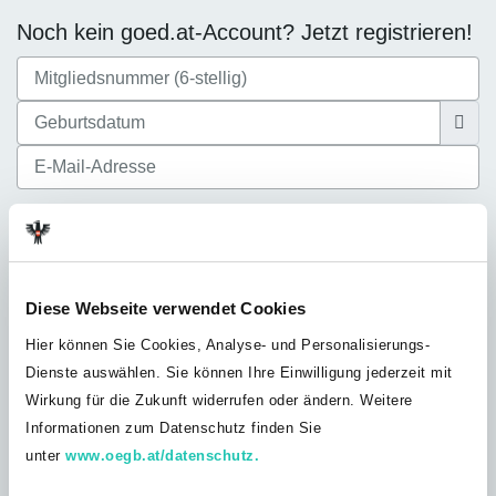
Noch kein goed.at-Account? Jetzt registrieren!
Ich akzeptiere die
Datenschutzbestimmungen
Diese Webseite verwendet Cookies
Hier können Sie Cookies, Analyse- und Personalisierungs-
Dienste auswählen. Sie können Ihre Einwilligung jederzeit mit
Noch nicht bei der GÖD? Jetzt Mitglied
Wirkung für die Zukunft widerrufen oder ändern. Weitere
werden!
Informationen zum Datenschutz finden Sie
Du bist noch nicht GÖD-Mitglied? Werde jetzt Teil unserer
unter
www.oegb.at/datenschutz.
Solidargemeinschaft und profitiere von unserem umfangreichen
Leistungsangebot, exklusiven Vorteilen und Inhalten nur für GÖD-