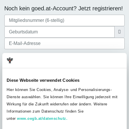
Noch kein goed.at-Account? Jetzt registrieren!
Ich akzeptiere die
Datenschutzbestimmungen
Diese Webseite verwendet Cookies
Hier können Sie Cookies, Analyse- und Personalisierungs-
Dienste auswählen. Sie können Ihre Einwilligung jederzeit mit
Noch nicht bei der GÖD? Jetzt Mitglied
Wirkung für die Zukunft widerrufen oder ändern. Weitere
werden!
Informationen zum Datenschutz finden Sie
Du bist noch nicht GÖD-Mitglied? Werde jetzt Teil unserer
unter
www.oegb.at/datenschutz.
Solidargemeinschaft und profitiere von unserem umfangreichen
Leistungsangebot, exklusiven Vorteilen und Inhalten nur für GÖD-