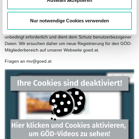
Auswahl akzeptieren
Die künftige Anmeldung im GÖD-Mitgliederbereich erfolgt über
h
die eingegebene E-Mail-Adresse sowie das
l
ausgewählte Passwort.
Nur notwendige Cookies verwenden
Die neue einmalige Registrierung ist für die künftige Anmeldung
unbedingt erforderlich und dient dem Schutz benutzerbezogener
Daten. Wir ersuchen daher um neue Registrierung für den GÖD-
Mitgliederbereich auf unserer Webseite goed.at.
Fragen an mv@goed.at