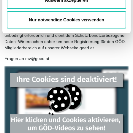
Auswahl akzeptieren
Die künftige Anmeldung im GÖD-Mitgliederbereich erfolgt über
h
die eingegebene E-Mail-Adresse sowie das
l
ausgewählte Passwort.
Nur notwendige Cookies verwenden
Die neue einmalige Registrierung ist für die künftige Anmeldung
unbedingt erforderlich und dient dem Schutz benutzerbezogener
Daten. Wir ersuchen daher um neue Registrierung für den GÖD-
Mitgliederbereich auf unserer Webseite goed.at.
Fragen an mv@goed.at