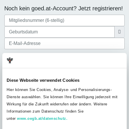
Noch kein goed.at-Account? Jetzt registrieren!
Ich akzeptiere die
Datenschutzbestimmungen
Diese Webseite verwendet Cookies
Hier können Sie Cookies, Analyse- und Personalisierungs-
Dienste auswählen. Sie können Ihre Einwilligung jederzeit mit
Noch nicht bei der GÖD? Jetzt Mitglied
Wirkung für die Zukunft widerrufen oder ändern. Weitere
werden!
Informationen zum Datenschutz finden Sie
Du bist noch nicht GÖD-Mitglied? Werde jetzt Teil unserer
unter
www.oegb.at/datenschutz.
Solidargemeinschaft und profitiere von unserem umfangreichen
Leistungsangebot, exklusiven Vorteilen und Inhalten nur für GÖD-