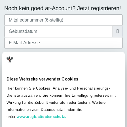
Noch kein goed.at-Account? Jetzt registrieren!
Ich akzeptiere die
Datenschutzbestimmungen
Diese Webseite verwendet Cookies
Hier können Sie Cookies, Analyse- und Personalisierungs-
Dienste auswählen. Sie können Ihre Einwilligung jederzeit mit
Noch nicht bei der GÖD? Jetzt Mitglied
Wirkung für die Zukunft widerrufen oder ändern. Weitere
werden!
Informationen zum Datenschutz finden Sie
Du bist noch nicht GÖD-Mitglied? Werde jetzt Teil unserer
unter
www.oegb.at/datenschutz.
Solidargemeinschaft und profitiere von unserem umfangreichen
Leistungsangebot, exklusiven Vorteilen und Inhalten nur für GÖD-