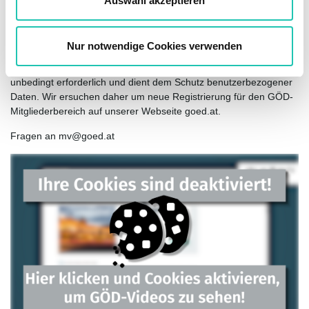
Auswahl akzeptieren
Die künftige Anmeldung im GÖD-Mitgliederbereich erfolgt über
h
die eingegebene E-Mail-Adresse sowie das
l
ausgewählte Passwort.
Nur notwendige Cookies verwenden
Die neue einmalige Registrierung ist für die künftige Anmeldung
unbedingt erforderlich und dient dem Schutz benutzerbezogener
Daten. Wir ersuchen daher um neue Registrierung für den GÖD-
Mitgliederbereich auf unserer Webseite goed.at.
Fragen an mv@goed.at