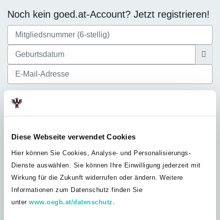
Noch kein goed.at-Account? Jetzt registrieren!
Ich akzeptiere die
Datenschutzbestimmungen
Diese Webseite verwendet Cookies
Hier können Sie Cookies, Analyse- und Personalisierungs-
Dienste auswählen. Sie können Ihre Einwilligung jederzeit mit
Noch nicht bei der GÖD? Jetzt Mitglied
Wirkung für die Zukunft widerrufen oder ändern. Weitere
werden!
Informationen zum Datenschutz finden Sie
Du bist noch nicht GÖD-Mitglied? Werde jetzt Teil unserer
unter
www.oegb.at/datenschutz.
Solidargemeinschaft und profitiere von unserem umfangreichen
Leistungsangebot, exklusiven Vorteilen und Inhalten nur für GÖD-