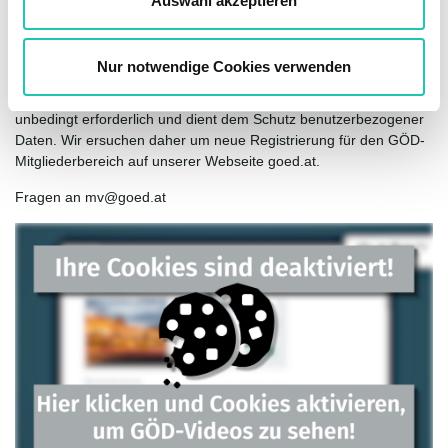
Auswahl akzeptieren
Die künftige Anmeldung im GÖD-Mitgliederbereich erfolgt über
h
die eingegebene E-Mail-Adresse sowie das
l
ausgewählte Passwort.
Nur notwendige Cookies verwenden
Die neue einmalige Registrierung ist für die künftige Anmeldung
unbedingt erforderlich und dient dem Schutz benutzerbezogener
Daten. Wir ersuchen daher um neue Registrierung für den GÖD-
Mitgliederbereich auf unserer Webseite goed.at.
Fragen an mv@goed.at