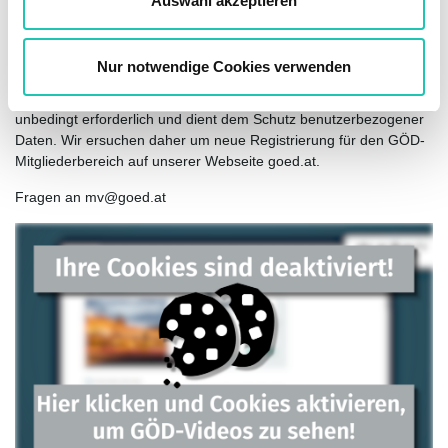
Auswahl akzeptieren
Die künftige Anmeldung im GÖD-Mitgliederbereich erfolgt über
h
die eingegebene E-Mail-Adresse sowie das
l
ausgewählte Passwort.
Nur notwendige Cookies verwenden
Die neue einmalige Registrierung ist für die künftige Anmeldung
unbedingt erforderlich und dient dem Schutz benutzerbezogener
Daten. Wir ersuchen daher um neue Registrierung für den GÖD-
Mitgliederbereich auf unserer Webseite goed.at.
Fragen an mv@goed.at