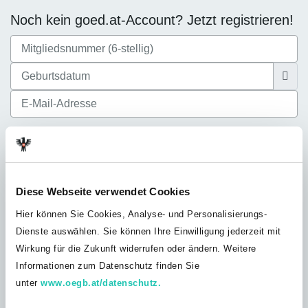
Noch kein goed.at-Account? Jetzt registrieren!
Ich akzeptiere die
Datenschutzbestimmungen
Diese Webseite verwendet Cookies
Hier können Sie Cookies, Analyse- und Personalisierungs-
Dienste auswählen. Sie können Ihre Einwilligung jederzeit mit
Noch nicht bei der GÖD? Jetzt Mitglied
Wirkung für die Zukunft widerrufen oder ändern. Weitere
werden!
Informationen zum Datenschutz finden Sie
Du bist noch nicht GÖD-Mitglied? Werde jetzt Teil unserer
unter
www.oegb.at/datenschutz.
Solidargemeinschaft und profitiere von unserem umfangreichen
Leistungsangebot, exklusiven Vorteilen und Inhalten nur für GÖD-