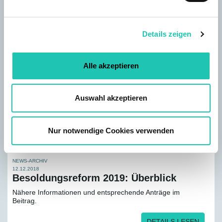
n
g
Details zeigen
s
a
u
Alle akzeptieren
s
w
a
Auswahl akzeptieren
h
l
Nur notwendige Cookies verwenden
NEWS-ARCHIV
12.12.2018
Besoldungs­reform 2019: Überblick
Nähere Informationen und entsprechende Anträge im
Beitrag.
DETAILS LESEN