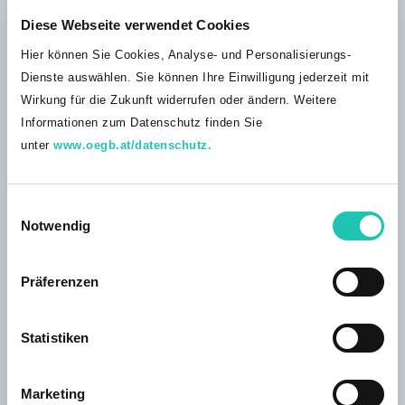
Rund 70 % der Bundesbediensteten und LandeslehrerInnen
Diese Webseite verwendet Cookies
sind von der Besoldungsreform 2019 betroffen. Für etwa 30
% der Betroffenen ändert sich nichts. Nähere Informationen
Hier können Sie Cookies, Analyse- und Personalisierungs-
und entsprechende Anträge im Beitrag.
Dienste auswählen. Sie können Ihre Einwilligung jederzeit mit
Wirkung für die Zukunft widerrufen oder ändern. Weitere
ANTRAG STELLEN
Informationen zum Datenschutz finden Sie
unter
www.oegb.at/datenschutz.
E
Notwendig
i
n
w
Präferenzen
i
l
LEISTUNGEN
l
Statistiken
12.12.2018
Kollektivverträge
i
g
Hier findest du alles zu den für den Öffentlichen Dienst
Marketing
relevanten Kollektivverträgen.
u