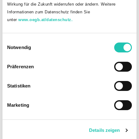
Wirkung für die Zukunft widerrufen oder ändern. Weitere
Informationen zum Datenschutz finden Sie
unter
www.oegb.at/datenschutz.
E
Notwendig
i
n
Bitte akzeptieren Sie die
Cookies
, um unsere Videos
w
ansehen zu können.
Präferenzen
i
l
l
Statistiken
Zurück zur Video-Übersicht oder zum
i
nächsten Folgevideo:
g
Marketing
u
n
g
Details zeigen
s
a