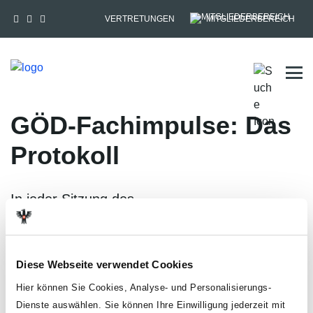
VERTRETUNGEN
MITGLIEDERBEREICH
Tog
GÖD-Fachimpulse: Das
Protokoll
In jeder Sitzung des
Personalvertretungsausschusses ist ein
Protokoll zu führen. In diesem Video erhalten
Sie nähere Informationen dazu.
Diese Webseite verwendet Cookies
Hier können Sie Cookies, Analyse- und Personalisierungs-
Dienste auswählen. Sie können Ihre Einwilligung jederzeit mit