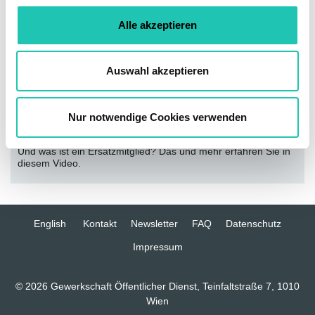
u
Alle akzeptieren
s
w
a
Auswahl akzeptieren
h
l
PERSONALVERTRETUNGSGESETZ LERNVIDEOS
Nur notwendige Cookies verwenden
Ruhen und Erlöschen der Mitgliedschaft
Wann ruht oder erlischt die Funktion der Personalvertretung?
Und was ist ein Ersatzmitglied? Das und mehr erfahren Sie in
diesem Video.
English
Kontakt
Newsletter
FAQ
Datenschutz
Impressum
© 2026 Gewerkschaft Öffentlicher Dienst, Teinfaltstraße 7, 1010
Wien