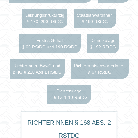
Leistungsstrukturzlg
StaatsanwältInnen
§ 170, 200 RStDG
§ 190 RStDG
Festes Gehalt
Dienstzulage
§ 66 RStDG und 190 RStDG
§ 192 RStDG
RichterInnen BVwG und
RichteramtsanwärterInnen
BFiG § 210 Abs 1 RStDG
§ 67 RStDG
Dienstzulage
§ 68 Z 1-10 RStDG
RichterInnen § 168 Abs. 2
RStDG