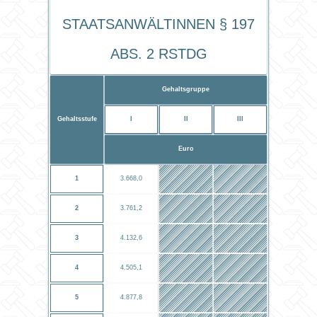
StaatsanwältInnen § 197
Abs. 2 RStDG
Gehaltsgruppe
Gehaltsstufe
I
II
III
Euro
1
3.668,0
2
3.761,2
3
4.132,6
4
4.505,1
5
4.877,8