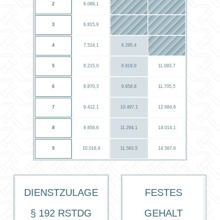
2
6.089,1
3
6.815,9
4
7.514,1
8.295,4
5
8.215,0
8.819,9
11.093,7
6
8.870,3
9.658,8
11.705,5
7
9.412,1
10.497,1
12.684,6
8
9.859,6
11.294,1
14.014,1
9
10.016,9
11.583,5
14.587,6
Dienstzulage
Festes
§ 192 RStDG
Gehalt