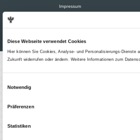
Impressum
© 2026 Gewerkschaft Öffentlicher Dienst, Teinfaltstraße 7, 1010
Wien
01 53 454
Diese Webseite verwendet Cookies
Hier können Sie Cookies, Analyse- und Personalisierungs-Dienste au
Zukunft widerrufen oder ändern. Weitere Informationen zum Datens
E
Notwendig
i
n
w
Präferenzen
i
l
l
Statistiken
i