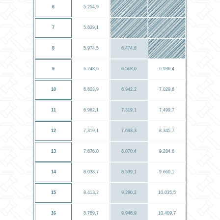
6
5.254,9
7
5.629,1
8
5.974,5
6.474,8
9
6.248,6
6.568,0
6.936,4
10
6.603,9
6.942,2
7.029,6
11
6.962,1
7.319,1
7.499,7
12
7.319,1
7.693,3
8.345,7
13
7.676,0
8.070,4
9.284,6
14
8.038,7
8.539,1
9.660,1
15
8.413,2
9.290,2
10.035,5
16
8.789,7
9.946,9
10.409,7