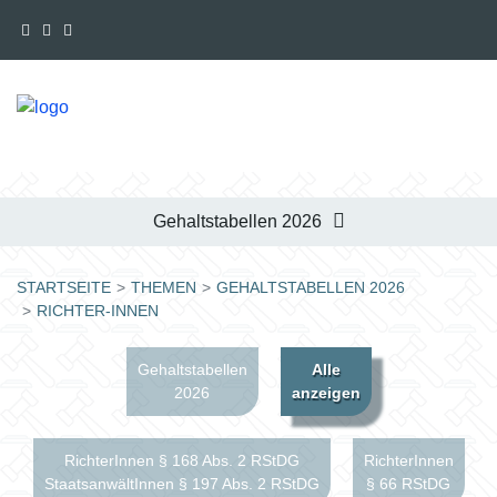
Gehaltstabellen 2026
STARTSEITE
THEMEN
GEHALTSTABELLEN 2026
RICHTER-INNEN
Gehaltstabellen
Alle
2026
anzeigen
RichterInnen § 168 Abs. 2 RStDG
RichterInnen
StaatsanwältInnen § 197 Abs. 2 RStDG
§ 66 RStDG