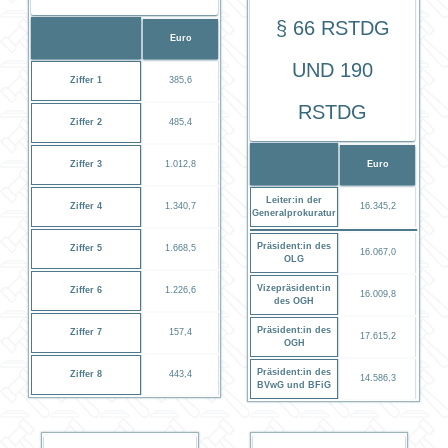
§ 66 RStDG
Euro
und 190
Ziffer 1
385,6
RStDG
Ziffer 2
485,4
Ziffer 3
1.012,8
Euro
Leiter:in der
Ziffer 4
1.340,7
16.345,2
Generalprokuratur
Präsident:in des
Ziffer 5
1.668,5
16.067,0
OLG
Vizepräsident:in
Ziffer 6
1.226,6
16.009,8
des OGH
Präsident:in des
Ziffer 7
157,4
17.615,2
OGH
Präsident:in des
Ziffer 8
443,4
14.586,3
BVwG und BFiG