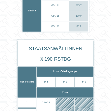
GSt. 14
115,7
Ziffer 2
GSt. 15
100,9
GSt. 16
86,7
StaatsanwältInnen
§ 190 RStDG
in der Gehaltsgruppe
Gehaltsstufe
St 1
St 2
St 3
Euro
1
5.607,4