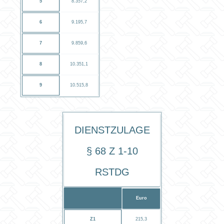
5
8.357,2
6
9.195,7
7
9.859,6
8
10.351,1
9
10.515,8
Dienstzulage
§ 68 Z 1-10
RStDG
Euro
Z1
215,3