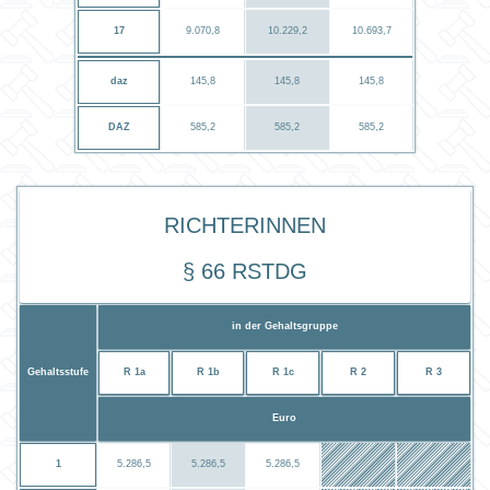
17
9.070,8
10.229,2
10.693,7
daz
145,8
145,8
145,8
DAZ
585,2
585,2
585,2
RichterInnen
§ 66 RStDG
in der Gehaltsgruppe
Gehaltsstufe
R 1a
R 1b
R 1c
R 2
R 3
Euro
1
5.286,5
5.286,5
5.286,5