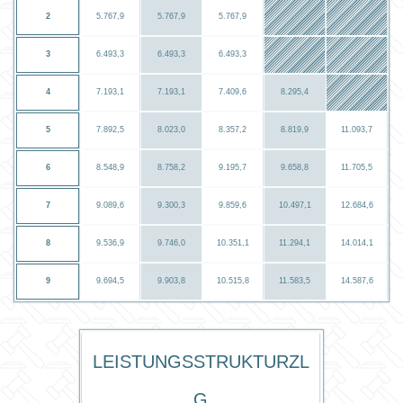
2
5.767,9
5.767,9
5.767,9
3
6.493,3
6.493,3
6.493,3
4
7.193,1
7.193,1
7.409,6
8.295,4
5
7.892,5
8.023,0
8.357,2
8.819,9
11.093,7
6
8.548,9
8.758,2
9.195,7
9.658,8
11.705,5
7
9.089,6
9.300,3
9.859,6
10.497,1
12.684,6
8
9.536,9
9.746,0
10.351,1
11.294,1
14.014,1
9
9.694,5
9.903,8
10.515,8
11.583,5
14.587,6
Leistungsstrukturzl
g