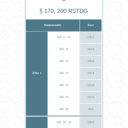
§ 170, 200 RStDG
Staatsanwälte
Euro
GSt. 6 - 10
179,3
GSt. 11
164,6
GSt. 12
150,4
Ziffer 1
GSt. 13
137,4
GSt. 14
122,8
GSt. 15
107,0
GSt. 16
94,0
GSt. 10 - 13
128,6