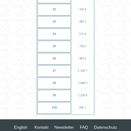
Z2
314,9
Z3
485,4
Z4
571,9
Z5
728,2
Z6
485,4
Z7
1.340,7
Z8
1.668,5
Z9
1.226,6
Z10
856,7
English
Kontakt
Newsletter
FAQ
Datenschutz