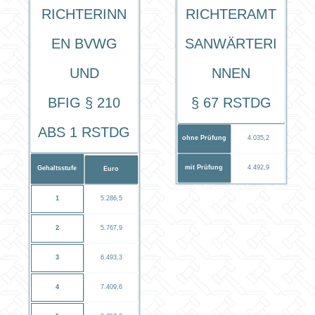
RichterInn
Richteramt
en BVwG
sanwärterI
und
nnen
BFiG § 210
§ 67 RStDG
Abs 1 RStDG
ohne Prüfung
4.035,2
mit Prüfung
4.492,9
Gehaltsstufe
Euro
1
5.286,5
2
5.767,9
3
6.493,3
4
7.409,6