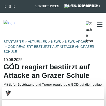
VERTRETUNGEN
MITGLIEDERBEREICH
Tog
STARTSEITE
AKTUELLES
NEWS
NEWS-ARCHIV
GÖD REAGIERT BESTÜRZT AUF ATTACKE AN GRAZER
SCHULE
10.06.2025
GÖD reagiert bestürzt auf
Attacke an Grazer Schule
Mit tiefer Bestürzung und Trauer reagiert die GÖD auf die heutige
Attacke an einer Schule in der Dreierschützengasse in Graz, bei
dem mehrere Menschen ihr Leben verloren haben.
Unsere Gedanken sind in diesen schweren Stunden bei den