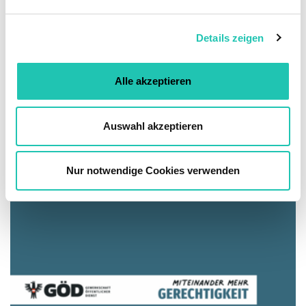
n
g
Details zeigen
s
a
u
Alle akzeptieren
s
w
a
Auswahl akzeptieren
h
l
Nur notwendige Cookies verwenden