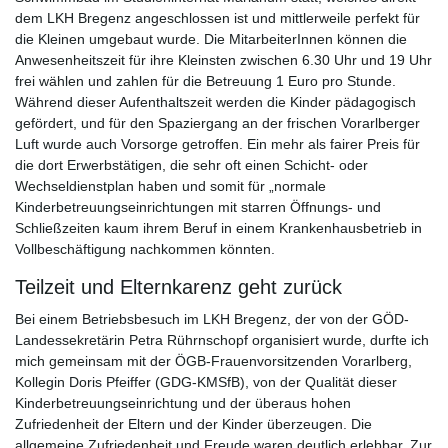
dem LKH Bregenz angeschlossen ist und mittlerweile perfekt für
die Kleinen umgebaut wurde. Die MitarbeiterInnen können die
Anwesenheitszeit für ihre Kleinsten zwischen 6.30 Uhr und 19 Uhr
frei wählen und zahlen für die Betreuung 1 Euro pro Stunde.
Während dieser Aufenthaltszeit werden die Kinder pädagogisch
gefördert, und für den Spaziergang an der frischen Vorarlberger
Luft wurde auch Vorsorge getroffen. Ein mehr als fairer Preis für
die dort Erwerbstätigen, die sehr oft einen Schicht- oder
Wechseldienstplan haben und somit für „normale
Kinderbetreuungseinrichtungen mit starren Öffnungs- und
Schließzeiten kaum ihrem Beruf in einem Krankenhausbetrieb in
Vollbeschäftigung nachkommen könnten.
Teilzeit und Elternkarenz geht zurück
Bei einem Betriebsbesuch im LKH Bregenz, der von der GÖD-
Landessekretärin Petra Rührnschopf organisiert wurde, durfte ich
mich gemeinsam mit der ÖGB-Frauenvorsitzenden Vorarlberg,
Kollegin Doris Pfeiffer (GDG-KMSfB), von der Qualität dieser
Kinderbetreuungseinrichtung und der überaus hohen
Zufriedenheit der Eltern und der Kinder überzeugen. Die
allgemeine Zufriedenheit und Freude waren deutlich erlebbar. Zur