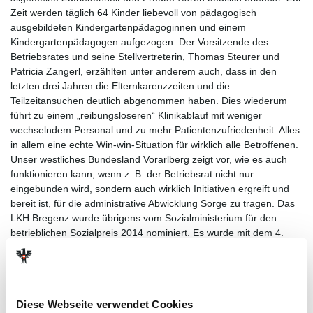
Zeit werden täglich 64 Kinder liebevoll von pädagogisch
ausgebildeten Kindergartenpädagoginnen und einem
Kindergartenpädagogen aufgezogen. Der Vorsitzende des
Betriebsrates und seine Stellvertreterin, Thomas Steurer und
Patricia Zangerl, erzählten unter anderem auch, dass in den
letzten drei Jahren die Elternkarenzzeiten und die
Teilzeitansuchen deutlich abgenommen haben. Dies wiederum
führt zu einem „reibungsloseren“ Klinikablauf mit weniger
wechselndem Personal und zu mehr Patientenzufriedenheit. Alles
in allem eine echte Win-win-Situation für wirklich alle Betroffenen.
Unser westliches Bundesland Vorarlberg zeigt vor, wie es auch
funktionieren kann, wenn z. B. der Betriebsrat nicht nur
eingebunden wird, sondern auch wirklich Initiativen ergreift und
bereit ist, für die administrative Abwicklung Sorge zu tragen. Das
LKH Bregenz wurde übrigens vom Sozialministerium für den
betrieblichen Sozialpreis 2014 nominiert. Es wurde mit dem 4.
Platz „belohnt“.
Zahlen, Daten und Fakten
Vorarlberg
Diese Webseite verwendet Cookies