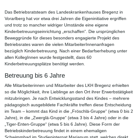
Das Betriebsratsteam des Landeskrankenhauses Bregenz in
Vorarlberg hat vor etwa drei Jahren die Eigeninitiative ergriffen
und trotz so mancher widriger Umstände eine eigene
Kinderbetreuungseinrichtung „erschaffen“. Die ursprünglichen
Beweggründe für dieses besonders engagierte Projekt des
Betriebsrates waren die vielen MitarbeiterInnenanfragen
bezüglich Kinderbetreuung. Nach einer Bedarfserhebung unter
allen KollegInnen wurde festgestellt, dass 60
Kinderbetreuungsplätze benötigt werden.
Betreuung bis 6 Jahre
Alle Mitarbeiterinnen und Mitarbeiter des LKH Bregenz erhielten
so die Möglichkeit, ihre Lieblinge an den Ort ihrer Erwerbstätigkeit
mitzubringen. Je nach Entwicklungsstand des Kindes – mehrere
pädagogisch ausgebildete Fachkräfte treffen diese Entscheidung
im Team – kommt das Kind in die „Fröschlä-Gruppe“ (etwa 0 bis 2
Jahre), in die „Zwerglä-Gruppe“ (etwa 3 bis 4 Jahre) oder in die
„Tiger-Enten-Gruppe“ (etwa 5 bis 6 Jahre). Diese Form der
Betriebskinderbetreuung findet in einem ehemaligen
Schwimmbad im Studieninternat Marianum statt, welches direkt