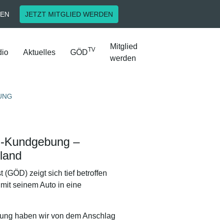
EN
JETZT MITGLIED WERDEN
Mitglied
TV
io
Aktuelles
GÖD
werden
UNG
di-Kundgebung –
hland
(GÖD) zeigt sich tief betroffen
mit seinem Auto in eine
ürzung haben wir von dem Anschlag