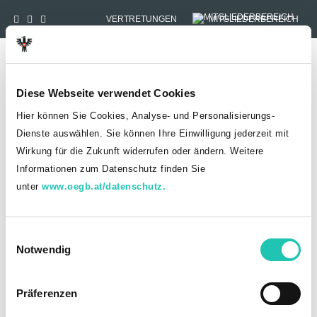
VERTRETUNGEN
MITGLIEDERBEREICH
Tog
Diese Webseite verwendet Cookies
Hier können Sie Cookies, Analyse- und Personalisierungs-
Gehaltsplus im
Dienste auswählen. Sie können Ihre Einwilligung jederzeit mit
Nationalrat beschlossen
Wirkung für die Zukunft widerrufen oder ändern. Weitere
Informationen zum Datenschutz finden Sie
unter
www.oegb.at/datenschutz.
E
Notwendig
i
n
w
Präferenzen
i