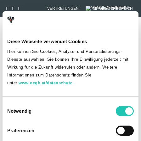
VERTRETUNGEN
MITGLIEDERBEREICH
Tog
Diese Webseite verwendet Cookies
Hier können Sie Cookies, Analyse- und Personalisierungs-
„Auch du! Handeln statt
Dienste auswählen. Sie können Ihre Einwilligung jederzeit mit
gaffen" -
Wirkung für die Zukunft widerrufen oder ändern. Weitere
Veranstaltungsrückblick
Informationen zum Datenschutz finden Sie
unter
www.oegb.at/datenschutz.
E
Notwendig
i
n
w
Präferenzen
i