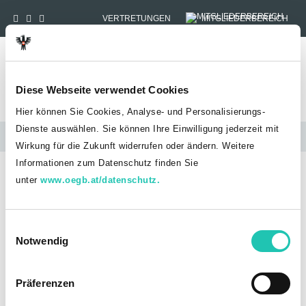
VERTRETUNGEN
MITGLIEDERBEREICH
Tog
Diese Webseite verwendet Cookies
Hier können Sie Cookies, Analyse- und Personalisierungs-
Dienste auswählen. Sie können Ihre Einwilligung jederzeit mit
Wenn es uns nicht gäbe
Wirkung für die Zukunft widerrufen oder ändern. Weitere
Informationen zum Datenschutz finden Sie
TV
STARTSEITE
GÖD
WENN ES UNS NICHT GÄBE
unter
www.oegb.at/datenschutz.
GESUNDHEIT UND PFLEGE
Wenn es uns nicht gäbe:
E
Gesundheit und Pflege
Notwendig
i
n
w
Präferenzen
i