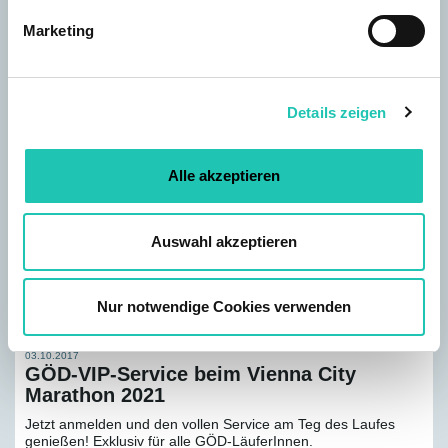
leistbaren Urlaub in passender Infrastruktur. Das
g
Marketing
Gemeinschaftsgefühl in diesen Wochen begeistert sowohl
u
Stammgäste als auch neue teilnehmende Familien.
n
g
Details zeigen
s
a
u
Alle akzeptieren
s
w
a
Auswahl akzeptieren
h
l
Nur notwendige Cookies verwenden
NEWS-ARCHIV
03.10.2017
GÖD-VIP-Service beim Vienna City
Marathon 2021
Jetzt anmelden und den vollen Service am Teg des Laufes
genießen! Exklusiv für alle GÖD-LäuferInnen.