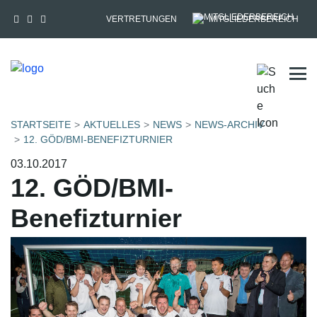
VERTRETUNGEN
MITGLIEDERBEREICH
Tog
STARTSEITE
AKTUELLES
NEWS
NEWS-ARCHIV
12. GÖD/BMI-BENEFIZTURNIER
03.10.2017
12. GÖD/BMI-
Benefizturnier