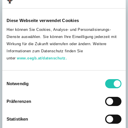
Diese Webseite verwendet Cookies
Hier können Sie Cookies, Analyse- und Personalisierungs-
Dienste auswählen. Sie können Ihre Einwilligung jederzeit mit
Wirkung für die Zukunft widerrufen oder ändern. Weitere
Informationen zum Datenschutz finden Sie
unter
www.oegb.at/datenschutz.
E
Notwendig
i
n
NEWS-ARCHIV
w
03.10.2017
Präferenzen
GÖD-Ferienaktion 2020
i
l
Die heurige GÖD-Ferienaktion für Familien mit behinderten
Kindern war nach der Zeit des Lock-downs eine große
l
Statistiken
Erleichterung für die 70 teilnehmenden Familien. Bereits seit
i
über 30 Jahren ermöglicht die GÖD Familien einen