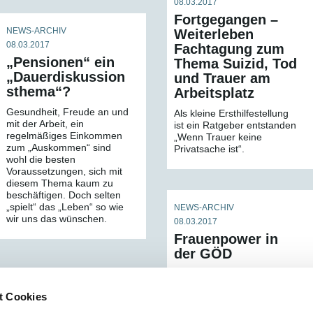
08.03.2017
Fortgegangen –
NEWS-ARCHIV
Weiterleben
08.03.2017
Fachtagung zum
„Pensionen“ ein
Thema Suizid, Tod
„Dauerdiskussion
und Trauer am
sthema“?
Arbeitsplatz
Gesundheit, Freude an und
Als kleine Ersthilfestellung
mit der Arbeit, ein
ist ein Ratgeber entstanden
regelmäßiges Einkommen
„Wenn Trauer keine
zum „Auskommen“ sind
Privatsache ist“.
wohl die besten
Voraussetzungen, sich mit
diesem Thema kaum zu
beschäftigen. Doch selten
„spielt“ das „Leben“ so wie
NEWS-ARCHIV
wir uns das wünschen.
08.03.2017
Frauenpower in
der GÖD
"Ich stehe für ein
partnerschaftliches
t Cookies
Miteinander im Berufs- und
Beziehungsleben, denn